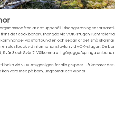
nor
rgsmässoafton är det uppehåll i tisdagsträningen för samtli
finns det dock banor uthängda vid VOK-stugan! Kontrollerna h
 skärm hänger vid startpunkten och sedan är det små skärmar 
 i en plastback vid informationstavlan vid VOK-stugan. De ba
 3, Svår 3 och Svår 7. Välkomna att gå/jogga/springa en bana 
 tillbaka vid VOK-stugan igen för alla grupper. Då kommer de
la kan vara med på barn, ungdomar och vuxna! 