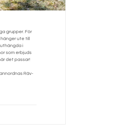
ga grupper. För 
änger ute till 
uthängda i 
nor som erbjuds 
när det passar!
t annordnas Räv-