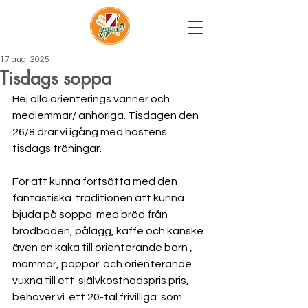
17 aug. 2025
Tisdags soppa
Hej alla orienterings vänner och 
medlemmar/ anhöriga. Tisdagen den  
26/8 drar vi igång med höstens 
tisdags träningar. 
För att kunna fortsätta med den 
fantastiska  traditionen att kunna 
bjuda på soppa  med bröd från 
brödboden, pålägg, kaffe och kanske 
även en kaka till orienterande barn , 
mammor, pappor  och orienterande 
vuxna till ett  självkostnadspris pris, 
behöver vi  ett 20-tal frivilliga  som  