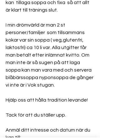
kan  tillaga soppa och fixa  så att allt 
är klart till tränings slut. 
I min drömvärld är man 2 st 
personer/familjer  som tillsammans  
kokar var sin soppa ( veg,glutenfri,  
laktosfri) ca 10 li var. Alla utgifter får 
man betalt efter inlämnat kvitto. Om 
man inte är så sugen på att laga 
soppa kan man vara med och servera 
blåbärssoppa nyponsoppa de gånger 
vi inte är i Vok stugan. 
Hjälp oss att hålla tradition levande! 
Tack för att du ställer upp. 
Anmäl ditt intresse och datum när du 
kan till: 