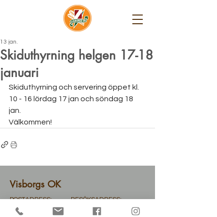
13 jan.
Skiduthyrning helgen 17-18
januari
Skiduthyrning och servering öppet kl. 
10 - 16 lördag 17 jan och söndag 18 
jan.
Välkommen!
Visborgs OK
POSTADRESS:
BESÖKSADRESS:
Visborgs OK
Follingbo Stora Vede 385