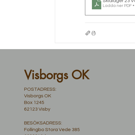
Skidläger 23 
Ladda ner PDF 
Visborgs OK
POSTADRESS:
Visborgs OK
Box 1245
62123 Visby
BESÖKSADRESS:
Follingbo Stora Vede 385