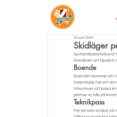
22 juni 2023
Skidläger p
Gotlandsskidförbund t
förmånen att bjuda in til
Boende
Boendet kommer att var
Varje klubb har ett ant
Vi kommer att boka en 
platser ej fylls så kom
Teknikpass
För de som önskar så  
hålla kostnadsfria tek