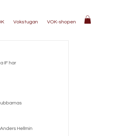
OK
Vokstugan
VOK-shopen
 IF har 
klubbarnas 
Anders Hellmin 