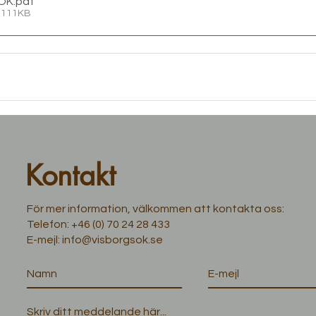
VOK
.pdf
• 111KB
Kontakt
För mer information, välkommen att kontakta oss:
Telefon:
+46 (0) 70 24 28 433
E-mejl:
info@visborgsok.se