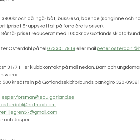
 3900kr och då ingår båt, bussresa, boende (sänglinne och ha
t (priset är uppskattat på förra årets priser).
8år får priset reducerat med 1000kr av Gotlands skidförbund
ter Österdahl på tel 
0733017918
 eller mail 
peter.osterdahl@
st 31/7 till er klubbkontakt på mail nedan. Barn och ungdomar
ansvarar
å 500 kr sätts in på Gotlandsskidförbunds bankgiro 320-0938
 
jesper.forsman@edu.gotland.se
.osterdahl@hotmail.com
ter.liljegren57@gmail.com
ter och Jesper