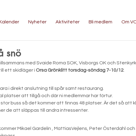
Kalender
Nyheter
Aktiviteter
Bli medlem
Om V
å snö
illsammans med Svaide Roma SOK, Visborgs OK och Stenkyrka
l ett skidläger i 
Orsa Grönklitt torsdag-söndag 7-10/12
.
a i direkt anslutning till spår samt restaurang.
al platser att tillgå och där ni medlemmar har förtur.
stor buss så det kommer att finnas 48 platser. Är det så att 
mer de att släppas till andra intressenter.
kommer Mikael Gardelin , MattiasVejlens, Peter Österdahl och 
nikpass.