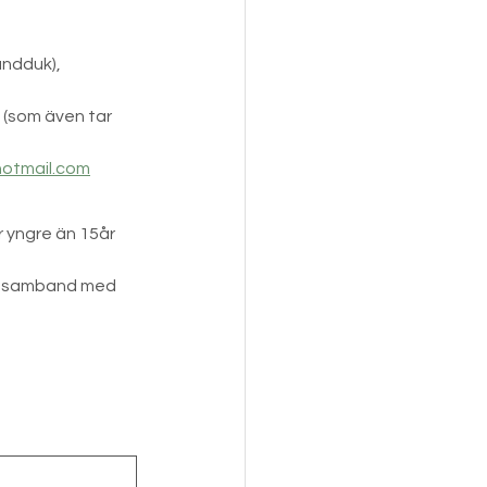
ndduk), 
 (som även tar 
hotmail.com
 yngre än 15år 
 i samband med 