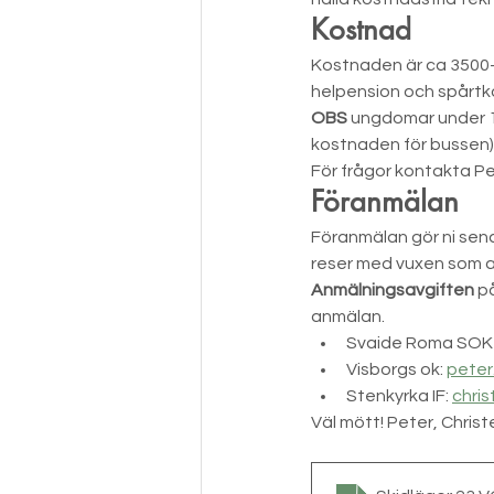
Kostnad
Kostnaden är ca 3500-
helpension och spårtkor
OBS
 ungdomar under 1
kostnaden för bussen)
För frågor kontakta Pe
Föranmälan
Föranmälan gör ni sena
reser med vuxen som 
Anmälningsavgiften
 p
anmälan.
Svaide Roma SOK
Visborgs ok: 
peter
Stenkyrka IF: 
chris
Väl mött! Peter, Chris