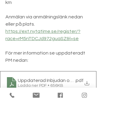
km
Anmälan via anmälningslänk nedan 
eller på plats.
https://ext.nytatime.se/register/?
race=rM5nTDCJd972guaSZ&l=se
För mer information se uppdateradt 
PM nedan:
Uppdaterad Inbjudan och pm Riddarerundan 2
.pdf
Ladda ner PDF • 656KB