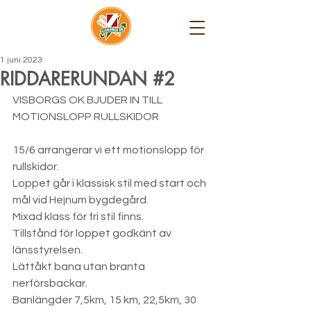
1 juni 2023
RIDDARERUNDAN #2
VISBORGS OK BJUDER IN TILL 
MOTIONSLOPP RULLSKIDOR
15/6 arrangerar vi ett motionslopp för 
rullskidor.
Loppet går i klassisk stil med start och 
mål vid Hejnum bygdegård.
Mixad klass för fri stil finns.
Tillstånd för loppet godkänt av 
länsstyrelsen.
Lättåkt bana utan branta 
nerförsbackar.
Banlängder 7,5km, 15 km, 22,5km, 30 