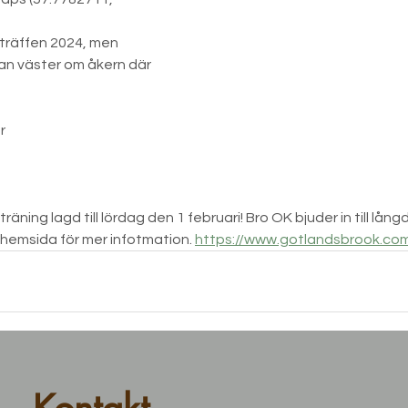
räffen 2024, men 
an väster om åkern där 
r 
räning lagd till lördag den 1 februari! Bro OK bjuder in till långd
hemsida för mer infotmation. 
https://www.gotlandsbrook.co