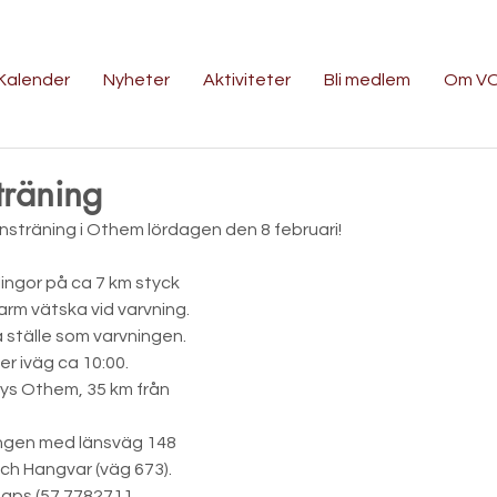
Kalender
Nyheter
Aktiviteter
Bli medlem
Om V
träning
ansträning i Othem lördagen den 8 februari!
lingor på ca 7 km styck 
arm vätska vid varvning. 
 ställe som varvningen.  
er iväg ca 10:00.
ys Othem, 35 km från 
ingen med länsväg 148 
h Hangvar (väg 673).
aps (57.7782711, 