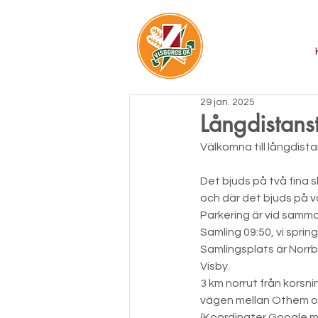
29 jan. 2025
Långdistans
Välkomna till långdist
Det bjuds på två fina s
och där det bjuds på v
Parkering är vid samma
Samling 09:50, vi spring
Samlingsplats är Norrb
Visby. 
3 km norrut från korsn
vägen mellan Othem oc
(Koordinater Google m