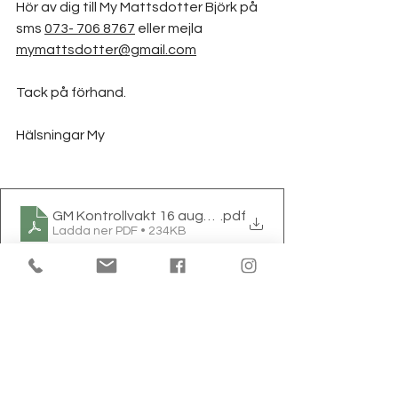
Hör av dig till My Mattsdotter Björk på 
sms 
073- 706 8767
 eller mejla 
mymattsdotter@gmail.com
Tack på förhand.
Hälsningar My
GM Kontrollvakt 16 augusti
.pdf
Ladda ner PDF • 234KB
Visborgs OK