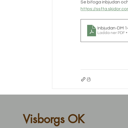
Se bifoga inbjudan och
https://ssfta.skidor
Inbjudan-DM 
Ladda ner PDF 
Visborgs OK