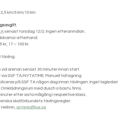
 2,5 km/5 km/10 km
gsavgift.
TA
 senast torsdag 12/2. Ingen efteranmälan.
ubbarna i efterhand.
5 kr, 17 – 100 kr.
 tävling.
id arenan senast 30 minuter innan start.
or via SSF TA/NYTATIME. Manuell tidtagning
bliceras på SSF TA någon dag innan tävlingen. Inget lagleda
s. Omklädningsrum med dusch o bastu finns.
minuter efter sista målgång i respektive klass.
svenska skidförbundets tävlingsregler.
 Hellmin, 
anterip@live.se