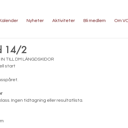
Kalender
Nyheter
Aktiviteter
Bli medlem
Om V
d 14/2
IN TILL DM LÄNGDSKIDOR
ell start
usspåret.
er
klass. Ingen tidtagning eller resultatlista.
km