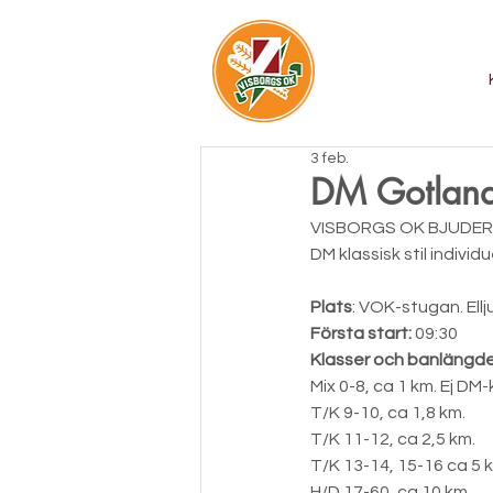
3 feb.
DM Gotlan
VISBORGS OK BJUDER 
DM klassisk stil individu
Plats
: VOK-stugan. Ellj
Första start:
 09:30
Klasser och banlängd
Mix 0-8, ca 1 km. Ej DM-
T/K 9-10, ca 1,8 km.
T/K 11-12, ca 2,5 km.
T/K 13-14, 15-16 ca 5 
H/D 17-60, ca 10 km