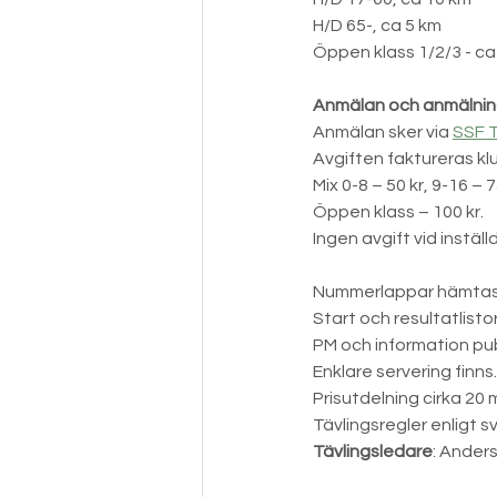
H/D 65-, ca 5 km
Öppen klass 1/2/3 - ca
Anmälan och anmälnin
Anmälan sker via 
SSF 
Avgiften faktureras kl
Mix 0-8 – 50 kr, 9-16 – 7
Öppen klass – 100 kr.
Ingen avgift vid inställd
Nummerlappar hämtas v
Start och resultatlist
PM och information pu
Enklare servering finn
Prisutdelning cirka 20 
Tävlingsregler enligt 
Tävlingsledare
: Anders