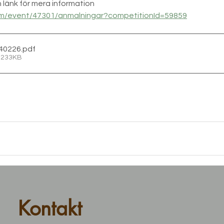
 länk för mera information
.com/event/47301/anmalningar?competitionId=59859
140226
.pdf
• 233KB
Kontakt