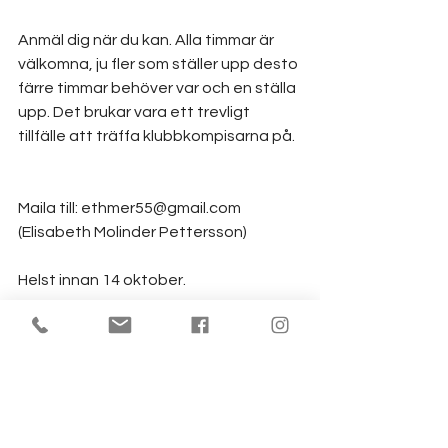
Anmäl dig när du kan. Alla timmar är 
välkomna, ju fler som ställer upp desto 
färre timmar behöver var och en ställa 
upp. Det brukar vara ett trevligt 
tillfälle att träffa klubbkompisarna på.
Maila till: 
ethmer55@gmail.com
(Elisabeth Molinder Pettersson)
Helst innan 14 oktober.
Vi återkommer sedan närmare inpå 
med detaljerat schema till dig som 
anmält intresse.
Tack på förhand