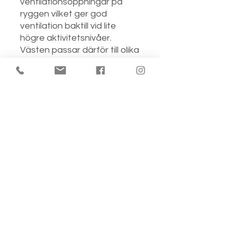
ventilationsöppningar på
ryggen vilket ger god
ventilation baktill vid lite
högre aktivitetsnivåer.
Västen passar därför till olika
typer av träning. Ambition
fodrad träningsväst har
fickor med blixtlås, hakskydd,
mjukt foder i kragen och
stormskydd som hindrar
vinden från att tränga
genom dragkedjan.
Dessutom har västen
muddar och reflexdetaljer
för ökad synlighet.
Detta plagg har en normal
passform och sitter därför
lösare på kroppen, det skall
inte kännas stramt eller tight