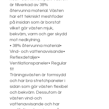
är tillverkad av 38%
återvunna material. Västen
har ett tekniskt meshfoder
på insidan som är borstat
vilket gör västen mjuk,
bekväm, varm och ger skydd
mot nedkylning.
• 38% återvunna material•
Vind- och vattenavvisande•
Reflexdetaljer•
Ventilationspaneler• Regular
fit
Träningsvästen är formsydd
och har bra stretchpaneler i
sidan som gör västen flexibel
och bekväm. Dessutom är
västen vind-och
vattenavvisande och har