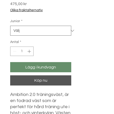
Pris
475,00 kr
Olika fraktalternativ
Junior
*
Antal
*
Lägg i kundvagn
Köp nu
Ambition 2.0 träningsväst, är
en fodrad väst som är
perfekt för hård träning ute i
höst- och vinterkylan. Västen