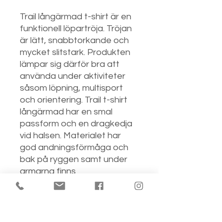
Trail långärmad t-shirt är en
funktionell löpartröja. Tröjan
är lätt, snabbtorkande och
mycket slitstark. Produkten
lämpar sig därför bra att
använda under aktiviteter
såsom löpning, multisport
och orientering. Trail t-shirt
långärmad har en smal
passform och en dragkedja
vid halsen. Materialet har
god andningsförmåga och
bak på ryggen samt under
armarna finns
ventilationspaneler som
effektivt transporterar bort
svett. Dessa paneler bidrar
till den optimala