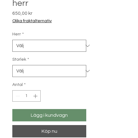
herr
Pris
650,00 kr
Olika fraktalternativ
Herr
*
Storlek
*
Antal
*
Lägg i kundvagn
Köp nu