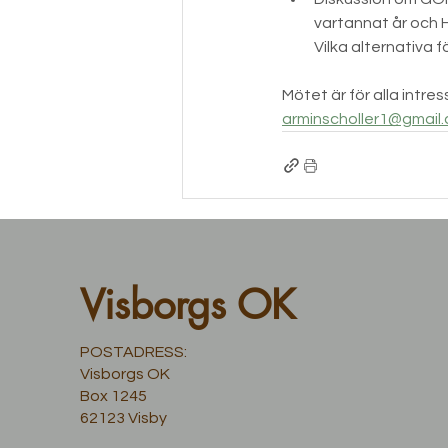
vartannat år och He
Vilka alternativa 
Mötet är för alla intr
arminscholler1@gmail
Visborgs OK
POSTADRESS:
Visborgs OK
Box 1245
62123 Visby