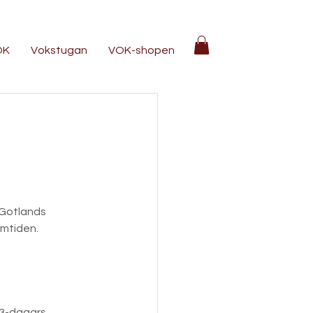
OK
Vokstugan
VOK-shopen
Gotlands 
amtiden.
 3-dagars 