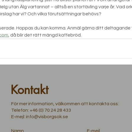
lg utan Älg vartannat – alltså en stortävling varje år. Vad orkar
förslag har vi? Och vilka förutsättningar behövs?
esserade. Hoppas du kan komma. Anmäl gärna ditt deltagande ti
.com
, då blir det rätt mängd kaffebröd.
Kontakt
För mer information, välkommen att kontakta oss:
Telefon:
+46 (0) 70 24 28 433
E-mejl:
info@visborgsok.se