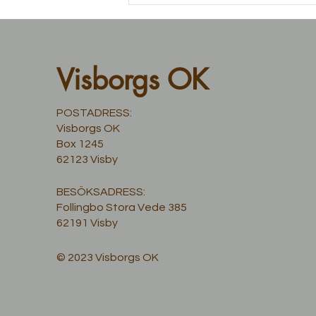
Visborgs OK
POSTADRESS:
Visborgs OK
Box 1245
62123 Visby
BESÖKSADRESS:
Follingbo Stora Vede 385
62191 Visby
© 2023 Visborgs OK