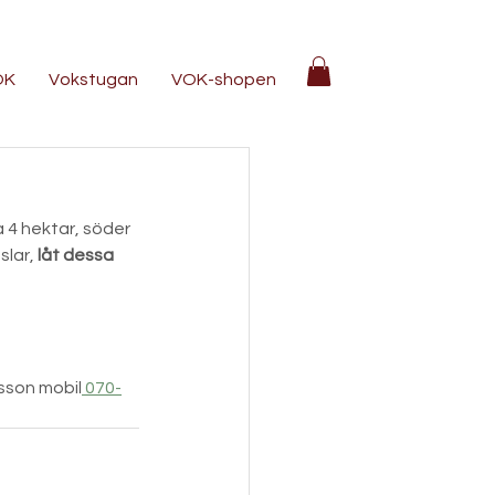
OK
Vokstugan
VOK-shopen
 4 hektar, söder 
lar, 
låt dessa 
sson mobil
 070-