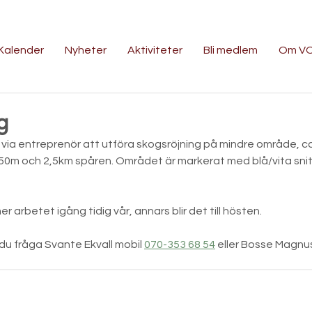
Kalender
Nyheter
Aktiviteter
Bli medlem
Om V
g
ia entreprenör att utföra skogsröjning på mindre område, ca
0m och 2,5km spåren. Området är markerat med blå/vita snits
arbetet igång tidig vår, annars blir det till hösten.
 du fråga Svante Ekvall mobil 
070-353 68 54
 eller Bosse Magnu