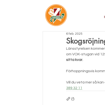
6 feb. 2025
Skogsröjnin
Länsstyrelsen kommer v
om VOK-stugan vid 125
sitta kvar.
Förhoppningsvis kommer 
Vill du veta mer så kan
389 32 11