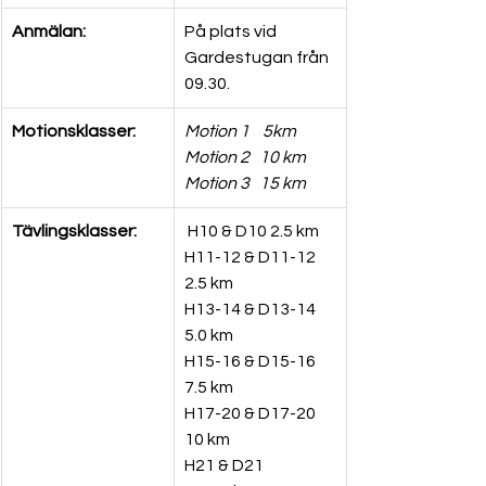
Anmälan: 
På plats vid 
Gardestugan från 
09.30.
Motionsklasser:
Motion 1    5km
Motion 2   10 km
Motion 3   15 km
Tävlingsklasser:
 H10 & D10 2.5 km 
H11-12 & D11-12 
2.5 km 
H13-14 & D13-14 
5.0 km 
H15-16 & D15-16 
7.5 km  
H17-20 & D17-20 
10 km  
H21 & D21 