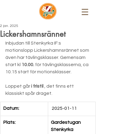
2 jan. 2025
Lickershamnsrännet
Inbjudan till Stenkyrka IF:s 
motionslopp Lickershamnsrännet som 
även har tävlingsklasser. Gemensam 
start kl 
10.00.
 för tävlingsklasserna, ca 
10.15 start för motionsklasser. 
Loppet går 
i fristil
 , det finns ett 
klassiskt spår draget. 
Datum: 
 2025-01-11
Plats: 
Gardestugan 
Stenkyrka 