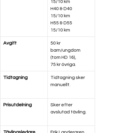
15/10 km  
H40 & D40 
15/10 km  
H55 & D55 
15/10 km  
Avgift
50 kr 
barn/ungdom 
(tom HD 16),  
75 kr övriga. 
Tidtagning
Tidtagning sker 
manuellt.  
Prisutdelning
Sker efter 
avslutad tävling. 
Tävlingsledare
Erik Landergren 