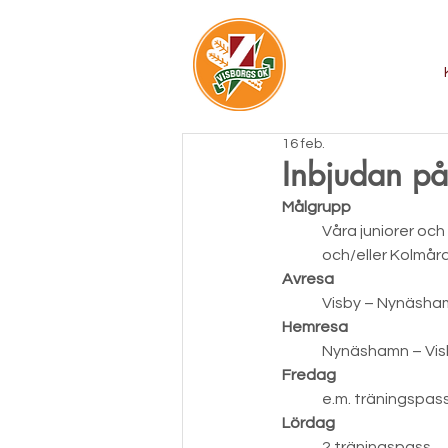
16 feb.
Inbjudan på
Målgrupp
Våra juniorer och 
och/eller Kolmår
Avresa
Visby – Nynäshamn
Hemresa
	Nynäshamn – Visby
Fredag
	e.m. träningspas
Lördag
	2 träningspass