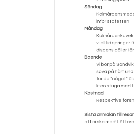
Söndag
Kolmårdensmedel, 
inför stafetten
Måndag
:
Kolmårdenkaveln 
vi alltid springe
dispens gäller för
Boende
Vi bor på Sandvik
sova på hårt unde
för de ”något” ä
liten stuga med t
Kostnad
Respektive fören
Sista anmälan till resa
att ni ska med! Lättare