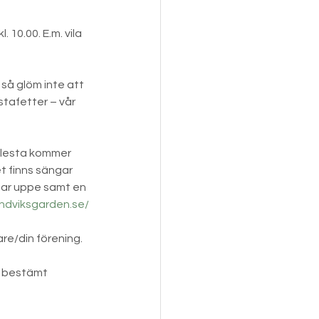
10.00. E.m. vila 
så glöm inte att 
stafetter – vår 
 flesta kommer 
t finns sängar 
gar uppe samt en 
ndviksgarden.se/
re/din förening.
i bestämt 