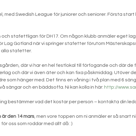
med Swedish League för juniorer och seniorer. Första start kl. 
och stafettligan för DH17. Om någon klubb anmäler eget lag 
r för Lag Gotland när vi springer stafetter förutom Mästerskaps
 alla stafetter.
sgården, där vi har en hel festlokal till förfogande och där de
rlag och där vi även äter och kan fixa påskmiddag. Utöver de
ldre som hänger med. Det finns en våning i två plan med 6 sän
vå sängar och en bäddsoffa. Ni kan kolla in här: 
http://www.sa
ing bestämmer vad det kostar per person – kontakta din leda
n är den 14 mars
, men vore toppen om ni anmäler er så snart n
 för oss som roddar med allt då : )