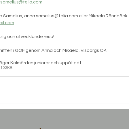
.samelius@telia.com
 Samelius, anna.samelius@telia.com eller Mikaela Rönnbäck
il.com
rolig och utvecklande resa!
mittén i GOF genom Anna och Mikaela, Visborgs OK
läger Kolmården juniorer och uppåt
.pdf
• 102KB