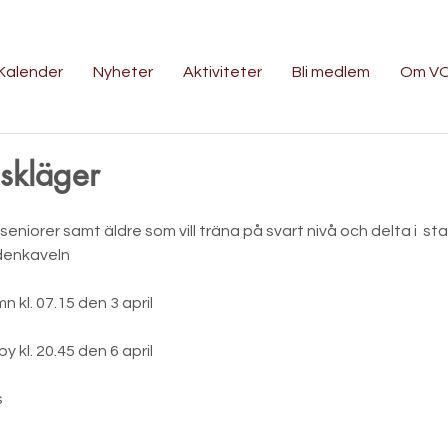
Kalender
Nyheter
Aktiviteter
Bli medlem
Om V
skläger
seniorer samt äldre som vill träna på svart nivå och delta i  sta
denkaveln
 kl. 07.15 den 3 april
 kl. 20.45 den 6 april
s