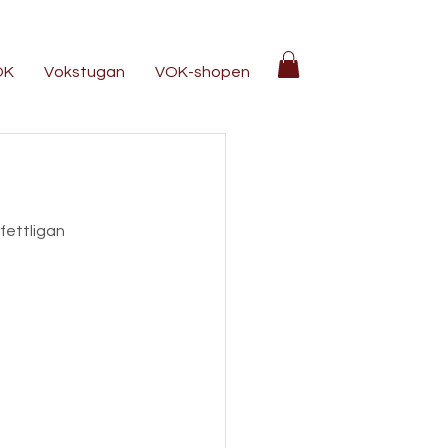
OK
Vokstugan
VOK-shopen
fettligan 