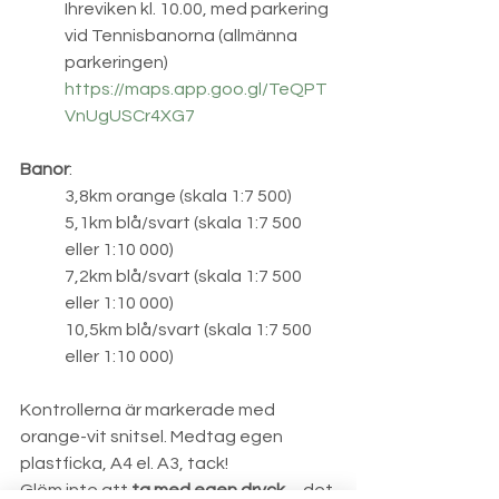
Ihreviken kl. 10.00, med parkering 
vid Tennisbanorna (allmänna 
parkeringen) 
https://maps.app.goo.gl/TeQPT
VnUgUSCr4XG7
Banor
: 
3,8km orange (skala 1:7 500) 
5,1km blå/svart (skala 1:7 500 
eller 1:10 000) 
7,2km blå/svart (skala 1:7 500 
eller 1:10 000) 
10,5km blå/svart (skala 1:7 500 
eller 1:10 000) 
Kontrollerna är markerade med 
orange-vit snitsel. Medtag egen 
plastficka, A4 el. A3, tack! 
Glöm inte att 
ta med egen dryck
 – det 