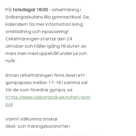
På 
torsdagar 18:00
 - cirkelträning i 
Solbergaskolans lilla gymnastiksal. Se, 
kalendern för mer information kring 
omklädning och inpassering! 
Cirkelträningen startar den 24 
oktober och håller igång till slutet av 
mars men med uppehåll under jul och 
nyår.
(Innan cirkelträningen finns även ett 
gympapass mellan 17-18 i samma sal 
för de som föredrar gympa, se 
https://www.visborgsok.se/nyhet/gym
pa
)
Varmt välkomna önskar
Skid- och träningskommittén