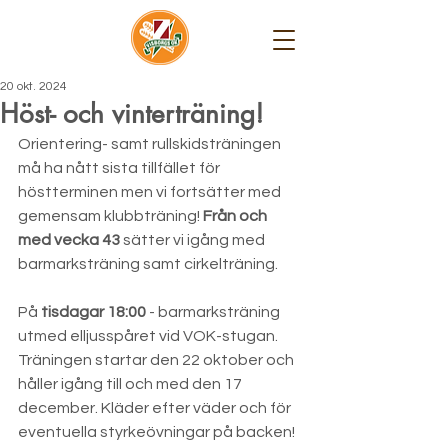
20 okt. 2024
Höst- och vinterträning!
Orientering- samt rullskidsträningen 
må ha nått sista tillfället för 
höstterminen men vi fortsätter med 
gemensam klubbträning! 
Från och 
med vecka 43
 sätter vi igång med 
barmarksträning samt cirkelträning.  
På 
tisdagar 18:00
 - barmarksträning 
utmed elljusspåret vid VOK-stugan. 
Träningen startar den 22 oktober och 
håller igång till och med den 17 
december. Kläder efter väder och för 
eventuella styrkeövningar på backen!  