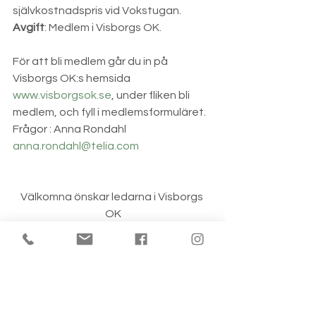
självkostnadspris vid Vokstugan.
Avgift
: Medlem i Visborgs OK. 
För att bli medlem går du in på 
Visborgs OK:s hemsida 
www.visborgsok.se
, under fliken bli 
medlem, och fyll i medlemsformuläret. 
Frågor : Anna Rondahl 
anna.rondahl@telia.com
Välkomna önskar ledarna i Visborgs 
OK
Kolla in vår hemsida: 
www.visborgsok.se
 och följ oss på 
Facebook
 för information!