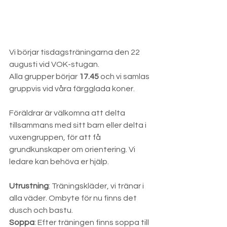
Vi börjar tisdagsträningarna den 22 
augusti vid VOK-stugan.
Alla grupper börjar 
17.45
 och vi samlas 
gruppvis vid våra färgglada koner.
Föräldrar är välkomna att delta 
tillsammans med sitt barn eller delta i 
vuxengruppen, för att få 
grundkunskaper om orientering. Vi 
ledare kan behöva er hjälp. 
Utrustning
: Träningskläder, vi tränar i 
alla väder. Ombyte för nu finns det 
dusch och bastu. 
Soppa
: Efter träningen finns soppa till 