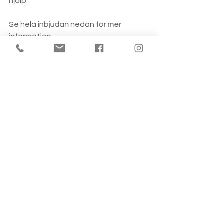
hjälp.
Se hela inbjudan nedan för mer 
information.
Välkomna!
Inbjudan OL VT2023
.pdf
Ladda ner PDF • 387KB
.
Visborgs OK
POSTADRESS:
BESÖKSADRESS:
Visborgs OK
Follingbo Stora Vede 385
Box 1245
62191 Visby
62123 Visby